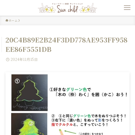
ホーム
20C4B89E2B24F3DD778AE953FF958
EE86F5551DB
2024年11月15日