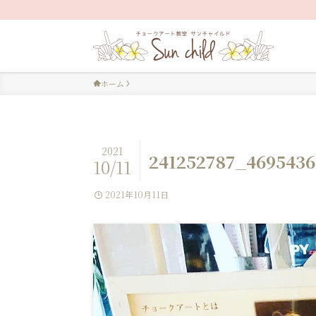
ホーム
2021
241252787_469543
10/11
2021年10月11日