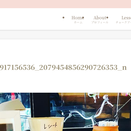
Home
About
Les
ホーム
プロフィール
チョークア
6917156536_2079454856290726353_n