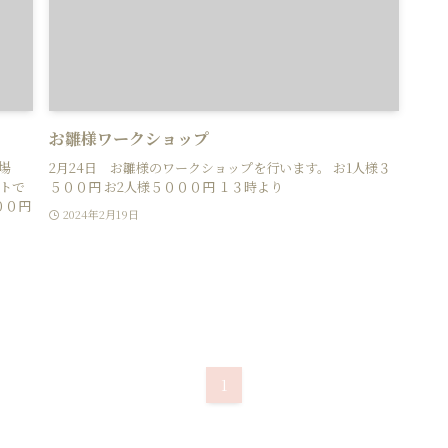
お雛様ワークショップ
場
2月24日 お雛様のワークショップを行います。 お1人様３
トで
５００円 お2人様５０００円 １３時より
００円
2024年2月19日
1