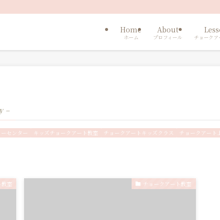
Home
About
Les
ホーム
プロフィール
チョークア
y –
ャーセンター
キッズチョークアート教室
チョークアートキッズクラス
チョークアート
ト教室
チョークアート教室