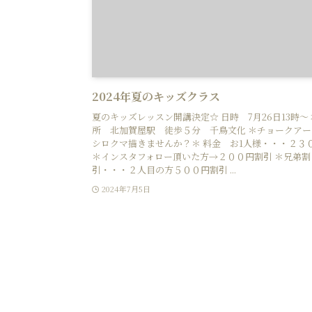
2024年夏のキッズクラス
夏のキッズレッスン開講決定☆ 日時 7月26日13時～ 
所 北加賀屋駅 徒歩５分 千鳥文化 ＊チョークアー
シロクマ描きませんか？＊ 料金 お1人様・・・２３
＊インスタフォロー頂いた方→２００円割引 ＊兄弟割
引・・・２人目の方５００円割引 ...
2024年7月5日