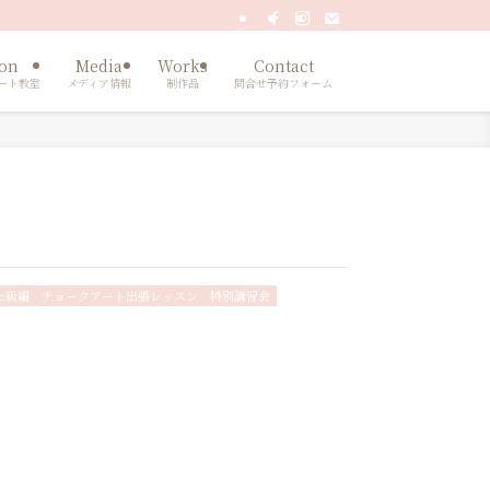
son
Media
Works
Contact
ート教室
メディア情報
制作品
問合せ予約フォーム
上級編
チョークアート出張レッスン
特別講習会