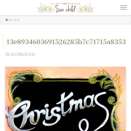
ホーム
13e8934603691526285b7c71715a8353
2022年6月21日