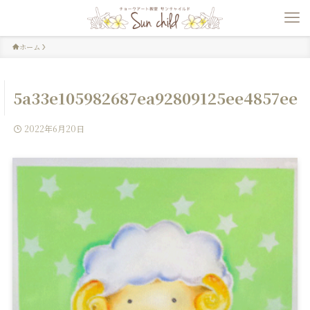
ホーム
5a33e105982687ea92809125ee4857ee
2022年6月20日