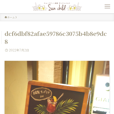
ホーム
dcf6dbf82afae59786c3075b4b8e9dc
8
2022年7月2日